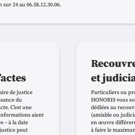
h sur 24 au 06.58.12.30.06.
Recouvr
’actes
et judici
ire de justice
Particuliers ou pr
ssance du
HONORIS vous sou
cte. C’est une
dédiées au recouvr
 informations aient
(amiable ou judici
s – à la date
en œuvre différeron
justice peut
à faire le maximum