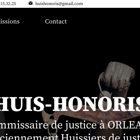
.15.32.25
huishonoris@gmail.com
issions
Contact
HUIS-HONORI
mmissaire de justice à ORLE
ciennement Huissiers de just