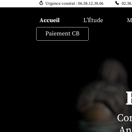
Urgence constat : 06.58.12.30.06
02.38
Accueil
L’Étude
M
Paiement CB
Co
An