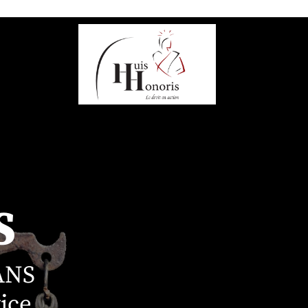
S
ANS
ice