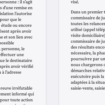
ersonne : il s’agit
visé.
ns d’une remise en
Dans un premier t
islation l’autorise
commissaire de ju
 pour que le
toutes les relance
on étude ou encore
utilisé (appel télé
résent après avoir
visite domiciliaire
ne et son lien avec
commissaire de ju
mpossible
des résultats encou
à personne, le
nécessaire, la pha
effectuer une
poursuivre par une
que le destinataire
nous chargerons d
 après avoir vérifié
démarches relative
n à l’adresse
exécutoire puis la 
adaptées à la situa
preuve irréfutable
saisie-vente, sais
alement informé qui
 pour toute action