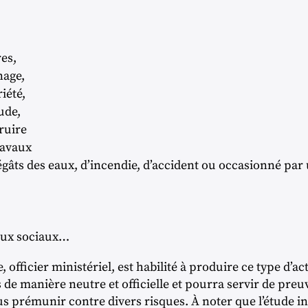
es,
nage,
riété,
ude,
ruire
ravaux
âts des eaux, d’incendie, d’accident ou occasionné par 
eaux sociaux…
, officier ministériel, est habilité à produire ce type d’ac
its de manière neutre et officielle et pourra servir de pre
 prémunir contre divers risques. À noter que l’étude i