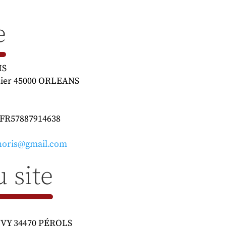
e
IS
nnier 45000 ORLEANS
 FR57887914638
noris@gmail.com
 site
AUVY 34470 PÉROLS