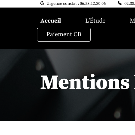
Urgence constat : 06.58.12.30.06
02.38
Accueil
L’Étude
M
Paiement CB
Mentions 