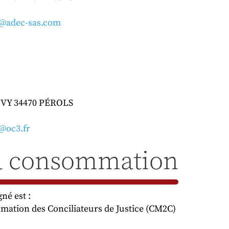
t@adec-sas.com
AUVY 34470 PÉROLS
@oc3.fr
la consommation
né est :
mation des Conciliateurs de Justice (CM2C)