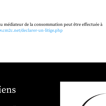
e du médiateur de la consommation peut être effectuée à
w.cm2c.net/declarer-un-litige.php
iens