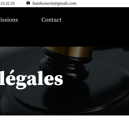
.15.32.25
huishonoris@gmail.com
issions
Contact
légales